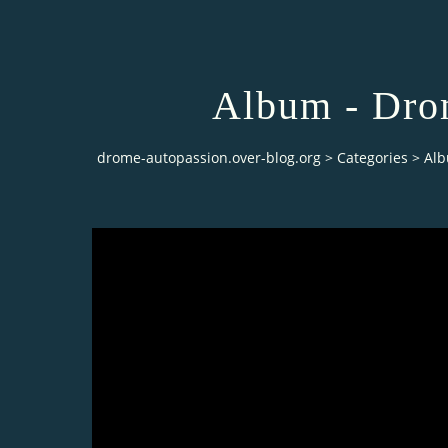
Album - Dro
drome-autopassion.over-blog.org
>
Categories
>
Alb