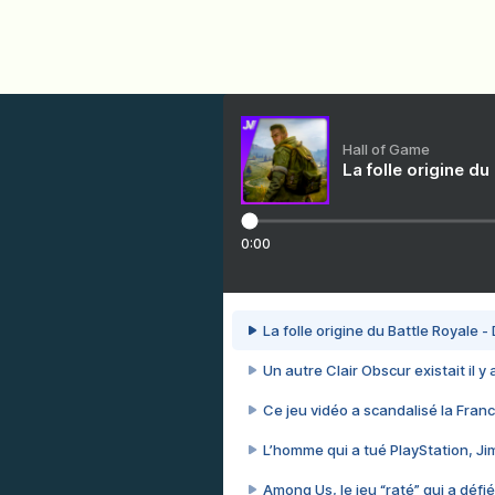
Hall of Game
La folle origine du
0:00
La folle origine du Battle Royale -
Un autre Clair Obscur existait il y
Ce jeu vidéo a scandalisé la Franc
L’homme qui a tué PlayStation, J
Among Us, le jeu “raté” qui a défié