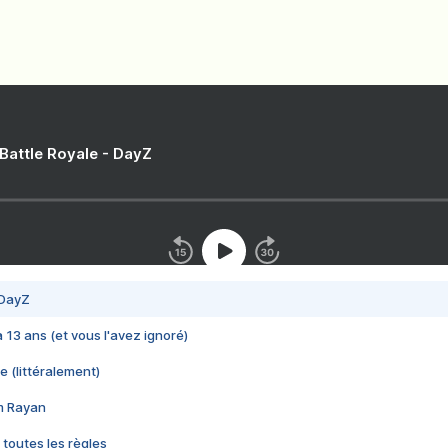
 Battle Royale - DayZ
 DayZ
 a 13 ans (et vous l'avez ignoré)
e (littéralement)
im Rayan
 toutes les règles