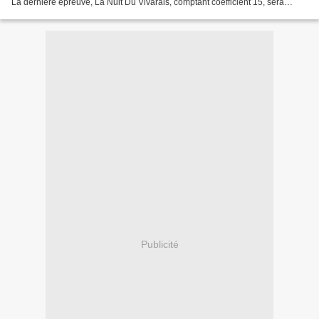
La dernière épreuve, La Nuit Du Vivarais, comptant coefficient 15, sera
déterminante pour le classement...
Publicité