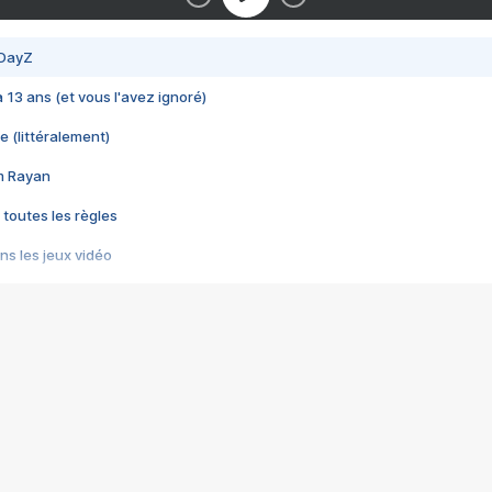
 DayZ
 a 13 ans (et vous l'avez ignoré)
e (littéralement)
im Rayan
 toutes les règles
s les jeux vidéo
us choquant de Rockstar ? - Le scandale BULLY
e plus moche de Steam
du RÊVE tourne au CAUCHEMAR
pendant 8 heures
it… à tort