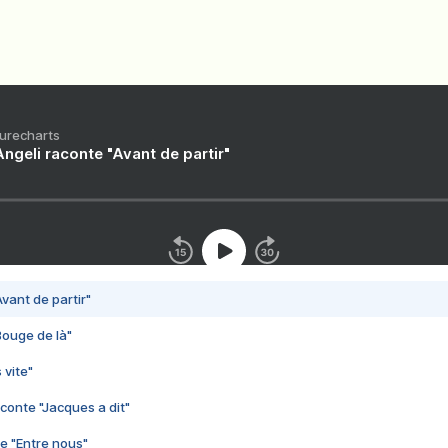
Purecharts
ngeli raconte "Avant de partir"
vant de partir"
Bouge de là"
 vite"
conte "Jacques a dit"
e "Entre nous"