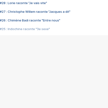
28 : Lorie raconte "Je vais vite"
#27 : Christophe Willem raconte "Jacques a dit"
#26 : Chimène Badi raconte "Entre nous"
#25 : Indochine raconte "3e sexe"
#24 : Zaho raconte "C'est chelou"
#23 : Patrick Bruel raconte "Au café des délices"
#22 : Kyo raconte "Le chemin"
#21 : Nolwenn Leroy raconte "Cassé"
#20 : Patrick Hernandez raconte "Born to be alive"
#19 : Lorie raconte "Près de moi"
#18 : Michael Jones raconte "A nos actes manqués" (avec Jean-Jacque
#17 : Khaled raconte "Aïcha"
#16 : Corneille raconte "Parce qu'on vient de loin"