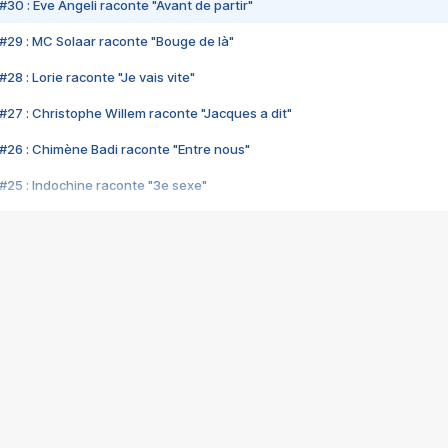
#30 : Eve Angeli raconte "Avant de partir"
#29 : MC Solaar raconte "Bouge de là"
28 : Lorie raconte "Je vais vite"
#27 : Christophe Willem raconte "Jacques a dit"
#26 : Chimène Badi raconte "Entre nous"
#25 : Indochine raconte "3e sexe"
#24 : Zaho raconte "C'est chelou"
#23 : Patrick Bruel raconte "Au café des délices"
#22 : Kyo raconte "Le chemin"
#21 : Nolwenn Leroy raconte "Cassé"
#20 : Patrick Hernandez raconte "Born to be alive"
#19 : Lorie raconte "Près de moi"
#18 : Michael Jones raconte "A nos actes manqués" (avec Jean-Jacque