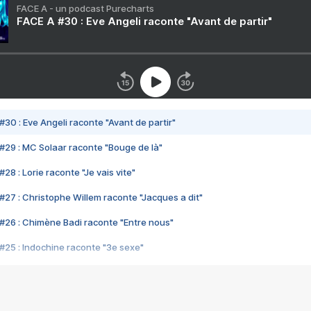
FACE A - un podcast Purecharts
FACE A #30 : Eve Angeli raconte "Avant de partir"
#30 : Eve Angeli raconte "Avant de partir"
#29 : MC Solaar raconte "Bouge de là"
28 : Lorie raconte "Je vais vite"
#27 : Christophe Willem raconte "Jacques a dit"
#26 : Chimène Badi raconte "Entre nous"
#25 : Indochine raconte "3e sexe"
#24 : Zaho raconte "C'est chelou"
#23 : Patrick Bruel raconte "Au café des délices"