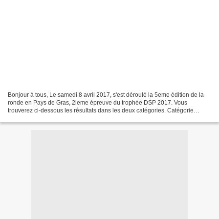
Bonjour à tous, Le samedi 8 avril 2017, s'est déroulé la 5eme édition de la
ronde en Pays de Gras, 2ieme épreuve du trophée DSP 2017. Vous
trouverez ci-dessous les résultats dans les deux catégories. Catégorie
Classic: Maneval/Cuoq sur Fiat 124 Re/Aubry...