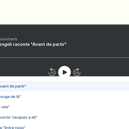
Purecharts
ngeli raconte "Avant de partir"
vant de partir"
Bouge de là"
 vite"
conte "Jacques a dit"
e "Entre nous"