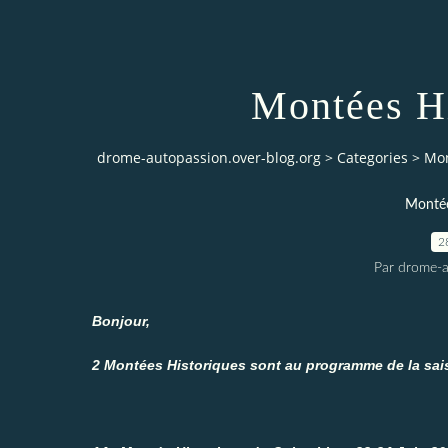
Montées Hi
drome-autopassion.over-blog.org
>
Categories
>
Mon
Montée
2
Par drome-a
Bonjour,
2 Montées Historiques sont au programme de la sai