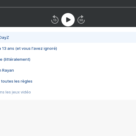
 DayZ
 a 13 ans (et vous l'avez ignoré)
e (littéralement)
im Rayan
 toutes les règles
s les jeux vidéo
us choquant de Rockstar ? - Le scandale BULLY
e plus moche de Steam
du RÊVE tourne au CAUCHEMAR
pendant 8 heures