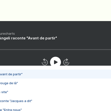
Purecharts
ngeli raconte "Avant de partir"
vant de partir"
Bouge de là"
 vite"
conte "Jacques a dit"
e "Entre nous"