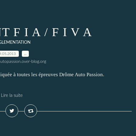
F I A / F I V A
GLEMENTATION
9.05.2013
…
utopassion.over-blog.org
liquée à toutes les épreuves Drôme Auto Passion.
Lire la suite