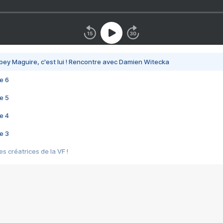
bey Maguire, c'est lui ! Rencontre avec Damien Witecka
e 6
e 5
e 4
e 3
s créatrices de la VF !
e 2
e 1
e Mektoub My Love arrive enfin ! Rencontre avec Shaïn Boumedine et Sal