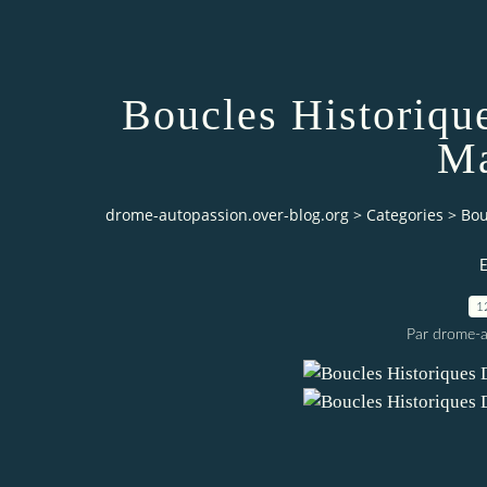
Boucles Historiqu
Ma
drome-autopassion.over-blog.org
>
Categories
>
Bou
1
Par drome-a