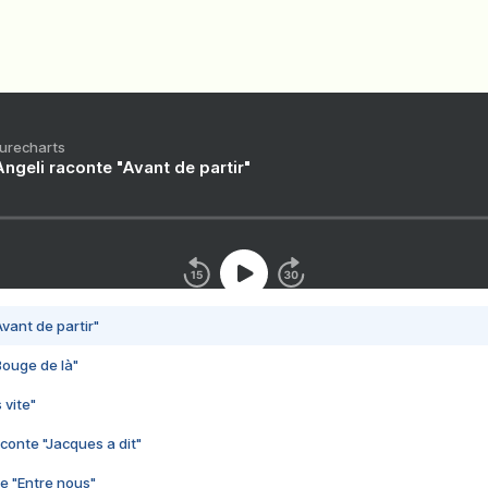
Purecharts
ngeli raconte "Avant de partir"
vant de partir"
Bouge de là"
 vite"
conte "Jacques a dit"
e "Entre nous"